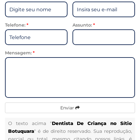
Telefone:
*
Assunto:
*
Mensagem:
*
Enviar
O texto acima "
Dentista De Criança no Sítio
Botuquara
" é de direito reservado. Sua reprodução,
parcial ou total, mesmo citando nossos links, é