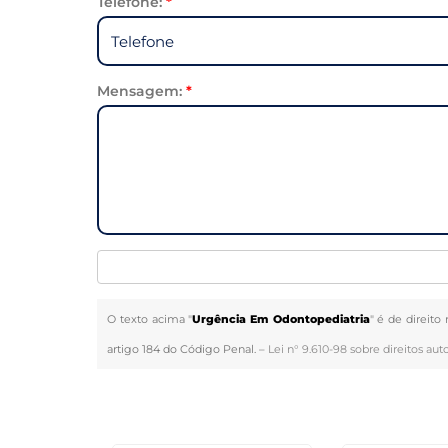
Telefone:
*
Mensagem:
*
O texto acima "
Urgência Em Odontopediatria
" é de direito
artigo 184 do Código Penal. –
Lei n° 9.610-98 sobre direitos auto
Veja Também