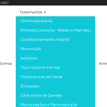
95-9227
Tratamentos
Odontopediatria
Primeira Consulta - Bebês e Mamães
Condicionamento Infantil
Prevenção
Selantes
Somos
Anes
Traumatismo Dental
Tratamentos de Canal
Extrações
Cárie entre os Dentes
Restaurações e Reconstrução