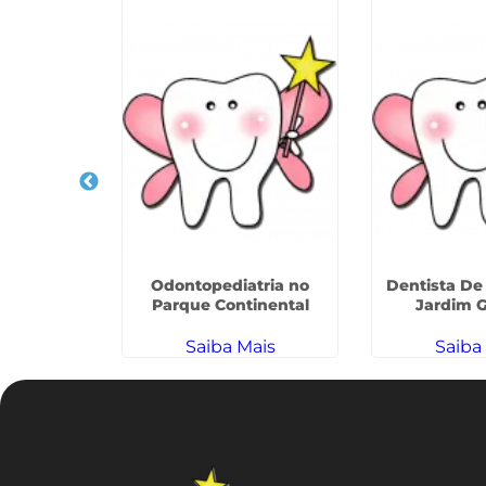
e De Leite
Odontopediatria no
Dentista De
ogresso
Parque Continental
Jardim G
ais
Saiba Mais
Saiba