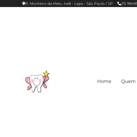
R. Monteiro de Melo, 448 - Lapa - São Paulo / SP
(11) 994
Home
Quem 