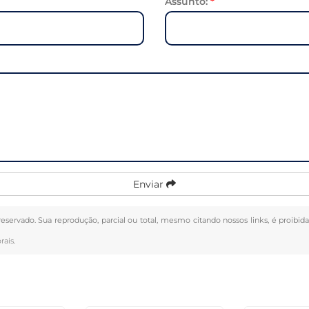
Assunto:
*
Enviar
 reservado. Sua reprodução, parcial ou total, mesmo citando nossos links, é proibid
rais
.