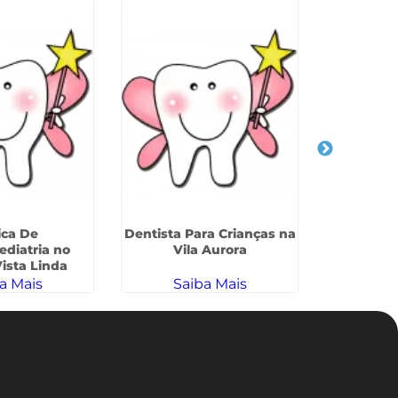
ica De
Dentista Para Crianças na
Dentistas 
diatria no
Vila Aurora
G
ista Linda
a Mais
Saiba Mais
Sa