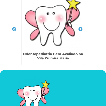
a Vila
Odontopediatria Bem Avaliado na
Clinica
Vila Zulmira Maria