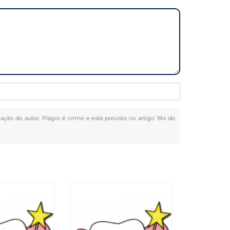
zação do autor. Plágio é crime e está previsto no artigo 184 do