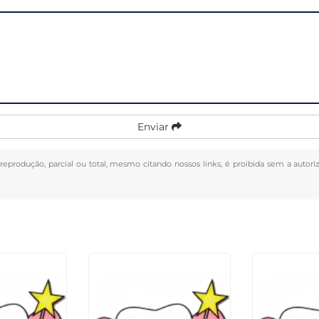
Enviar
 reprodução, parcial ou total, mesmo citando nossos links, é proibida sem a autori