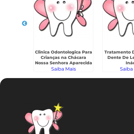
a Em
Clinica Odontologica Para
Tratamento 
ia na Vila
Crianças na Chácara
Dente De Le
ndade
Nossa Senhora Aparecida
Iná
ais
Saiba Mais
Saiba