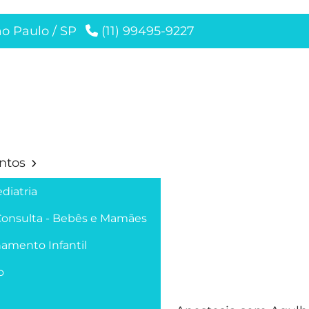
ão Paulo / SP
(11) 99495-9227
ntos
diatria
Consulta - Bebês e Mamães
amento Infantil
o