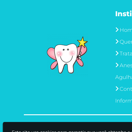
Inst
Ho
Que
Trat
Anes
Agulh
Cont
Infor
Odontopediatria Lapa