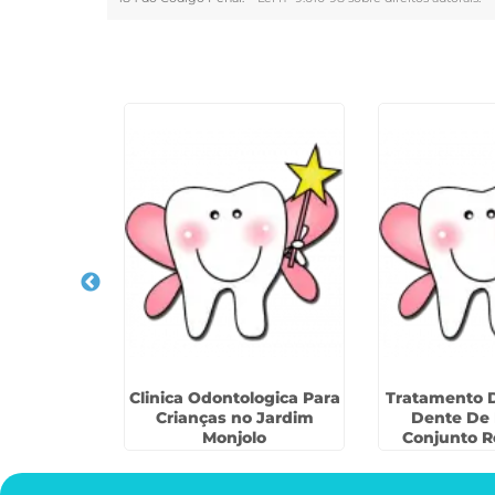
Veja Também
tria no
Clinica Odontologica Para
Tratamento 
unhoz
Crianças no Jardim
Dente De 
Monjolo
Conjunto R
Vista 