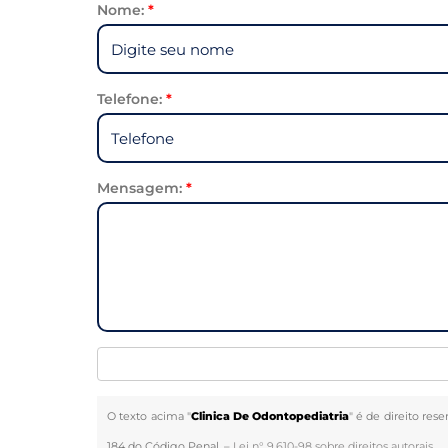
Nome:
*
Telefone:
*
Mensagem:
*
O texto acima "
Clinica De Odontopediatria
" é de direito res
184 do Código Penal. –
Lei n° 9.610-98 sobre direitos autorais
.