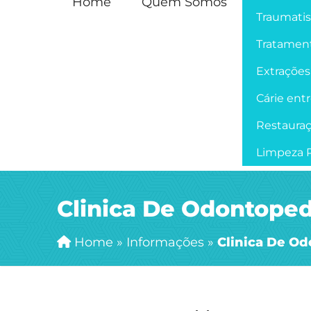
Home
Quem Somos
Traumati
Tratament
Extrações
Cárie ent
Restaura
Limpeza P
Clinica De Odontoped
Home
»
Informações
»
Clinica De Od