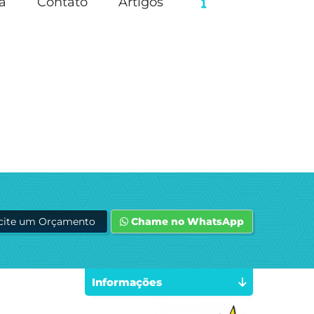
a
Contato
Artigos
icite um Orçamento
Chame no WhatsApp
Informações