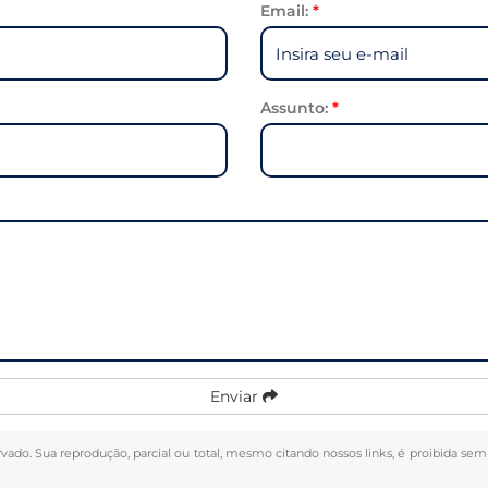
Email:
*
Assunto:
*
Enviar
ervado. Sua reprodução, parcial ou total, mesmo citando nossos links, é proibida sem