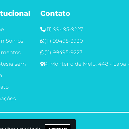
itucional
Contato
me
(11) 99495-9227
m Somos
(11) 99495-3930
amentos
(11) 99495-9227
tesia sem
R. Monteiro de Melo, 448 - Lapa 
a
ato
mações