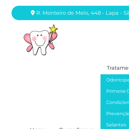
R. Monteiro de Melo, 448 - Lapa - S
Tratame
Odontope
Primeira 
Condicion
Prevençã
Selantes