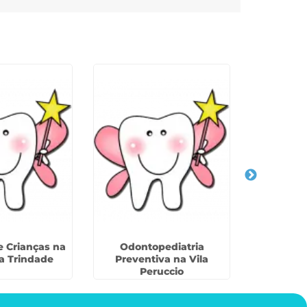
e Crianças na
Odontopediatria
Criança
ia Trindade
Preventiva na Vila
Dentes Do
Peruccio
São 