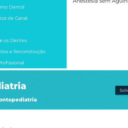
Anestesia sem Agulh
smo Dental
os de Canal
re os Dentes
ções e Reconstrução
rofissional
iatria
Sol
ontopediatria