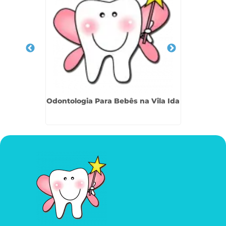
Cotia
Odontologia Para Bebês na Vila Ida
Odontop