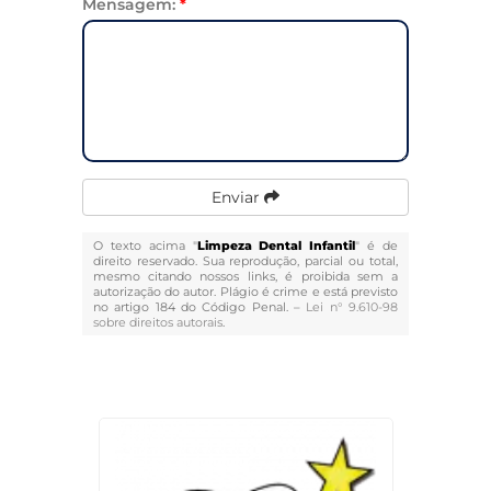
Mensagem:
*
Enviar
O texto acima "
Limpeza Dental Infantil
" é de
direito reservado. Sua reprodução, parcial ou total,
mesmo citando nossos links, é proibida sem a
autorização do autor. Plágio é crime e está previsto
no artigo 184 do Código Penal. –
Lei n° 9.610-98
sobre direitos autorais
.
Veja Também