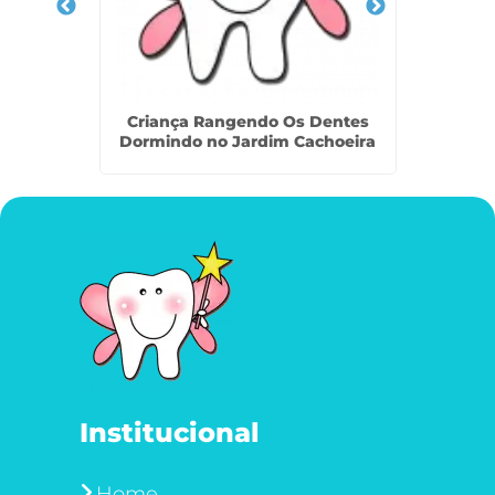
em São
Criança Rangendo Os Dentes
Resta
Dormindo no Jardim Cachoeira
Institucional
Home