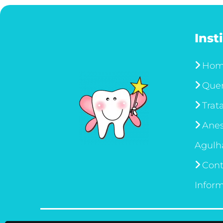
Inst
Ho
Que
Trat
Anes
Agulh
Cont
Infor