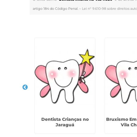
artigo 184 do Código Penal. –
Lei n° 9.610-98 sobre direitos auto
Veja Também
il na Vila
Dentista Crianças no
Bruxismo Em 
ia
Jaraguá
Vila Ch