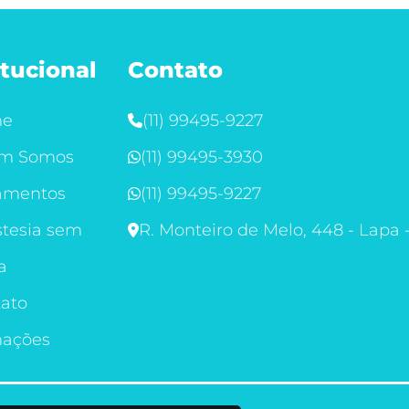
itucional
Contato
me
(11) 99495-9227
m Somos
(11) 99495-3930
amentos
(11) 99495-9227
tesia sem
R. Monteiro de Melo, 448 - Lapa 
a
ato
mações