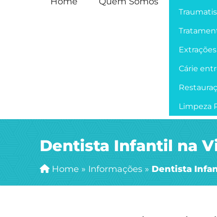
Home
Quem Somos
Traumati
Tratament
Extrações
Cárie ent
Restaura
Limpeza P
Dentista Infantil na 
Home
»
Informações
»
Dentista Infan