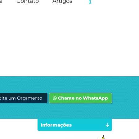
a
Contato
Artigos
icite um Orçamento
Chame no WhatsApp
Informações