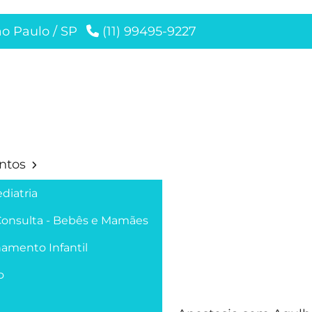
ão Paulo / SP
(11) 99495-9227
ntos
diatria
Consulta - Bebês e Mamães
amento Infantil
o