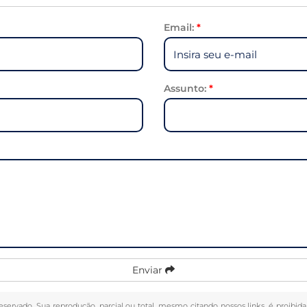
Email:
*
Assunto:
*
Enviar
 reservado. Sua reprodução, parcial ou total, mesmo citando nossos links, é proibid