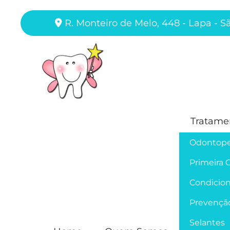
R. Monteiro de Melo, 448 - Lapa - S
Tratame
Odontope
Primeira 
Condicion
Prevençã
Selantes