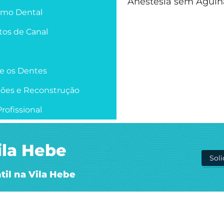
Anestesia sem Agulh
smo Dental
os de Canal
re os Dentes
ções e Reconstrução
rofissional
Vila Hebe
Sol
til na Vila Hebe