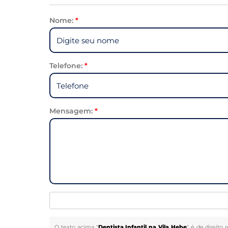
Nome:
*
Telefone:
*
Mensagem:
*
O texto acima "
Dentista Infantil na Vila Hebe
" é de direito