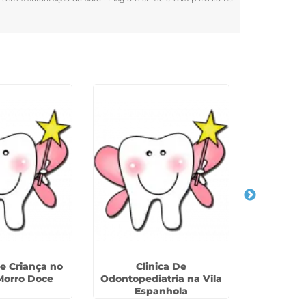
e Criança no
Clinica De
Endodon
Morro Doce
Odontopediatria na Vila
Decídu
Espanhola
I