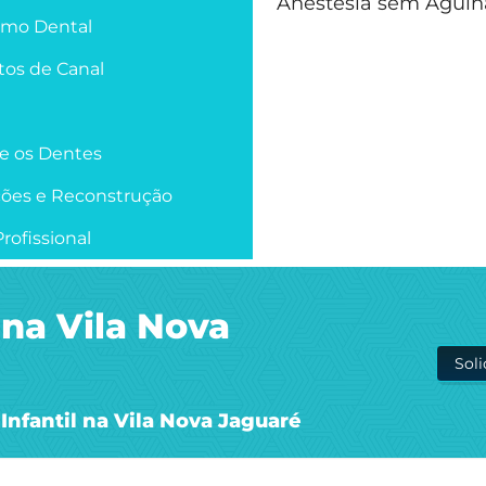
Anestesia sem Agulh
smo Dental
os de Canal
re os Dentes
ções e Reconstrução
rofissional
 na Vila Nova
Sol
Infantil na Vila Nova Jaguaré