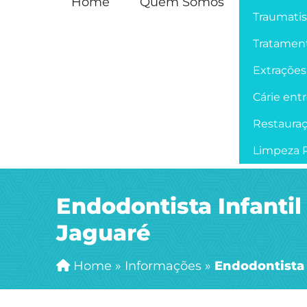
Home
Quem Somos
Traumati
Tratament
Extrações
Cárie ent
Restaura
Limpeza P
Endodontista Infantil
Jaguaré
Home
»
Informações
»
Endodontista 