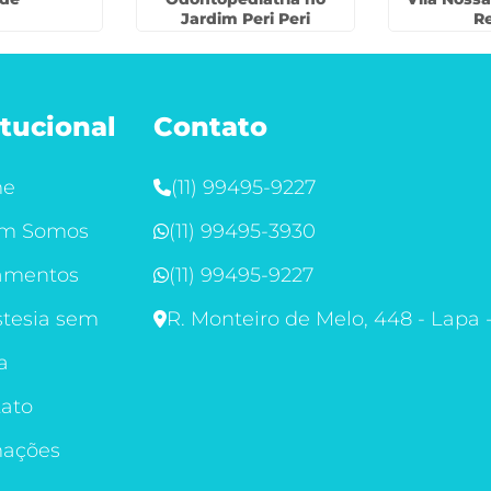
Jardim Peri Peri
Re
itucional
Contato
me
(11) 99495-9227
m Somos
(11) 99495-3930
amentos
(11) 99495-9227
tesia sem
R. Monteiro de Melo, 448 - Lapa 
a
ato
mações