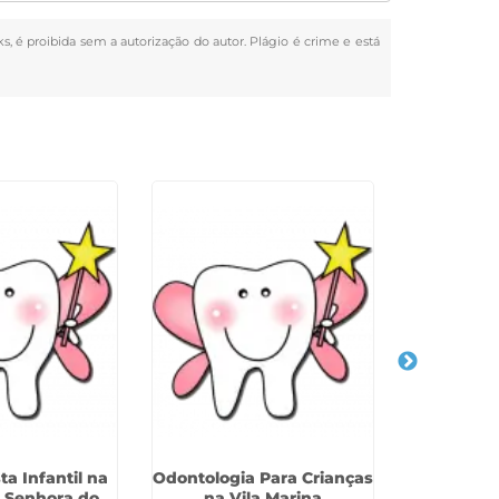
ks, é proibida sem a autorização do autor. Plágio é crime e está
a Infantil na
Odontologia Para Crianças
Cl
a Senhora do
na Vila Marina
Odontoped