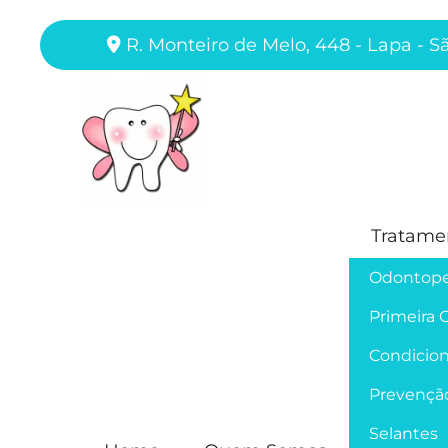
R. Monteiro de Melo, 448 - Lapa - S
Tratame
Odontope
Primeira 
Condicion
Prevençã
Selantes