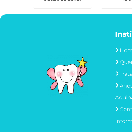
Inst
Ho
Que
Trat
Anes
Agulh
Cont
Infor