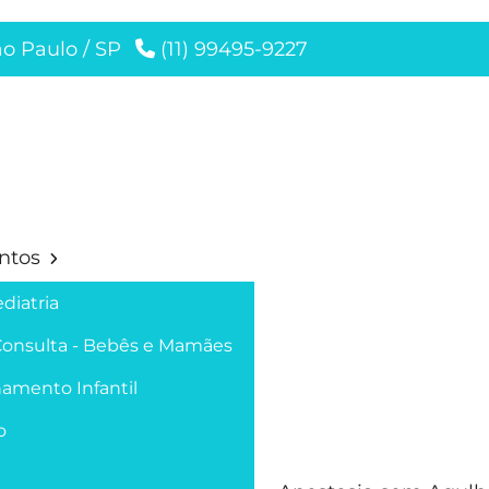
ão Paulo / SP
(11) 99495-9227
ntos
diatria
Consulta - Bebês e Mamães
amento Infantil
o