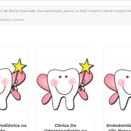
" é de direito reservado. Sua reprodução, parcial ou total, mesmo citando nossos lin
direitos autorais
.
ediátrica na
Clínica De
Endodontist
de
Odontopediatria no
Vila Noss