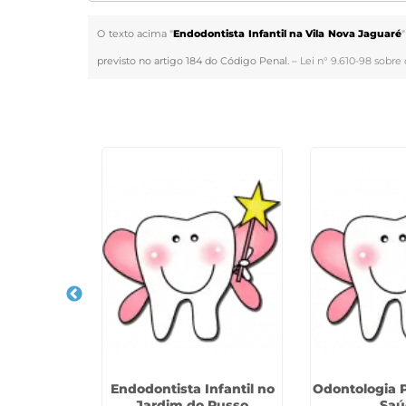
O texto acima "
Endodontista Infantil na Vila Nova Jaguaré
previsto no artigo 184 do Código Penal. –
Lei n° 9.610-98 sobre 
Veja Também
logica Para
Endodontista Infantil no
Odontologia P
ila Iório
Jardim do Russo
Saú