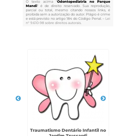
O texto acima "
Odontopediatria no Parque
Mandi
" é de direito reservado. Sua reprodução,
parcial ou total, mesmo citando nossos links, é
proibida sem a autorização do autor. Plágio é crime
e está previsto no artigo 184 do Código Penal. –
Lei
n° 9.610-98 sobre direitos autorais
.
Veja Também
l na Vila
Traumatismo Dentário Infantil no
Odonto
Jardim Trussardi