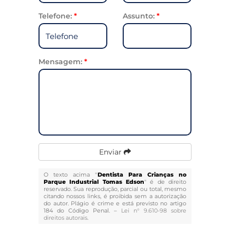
Telefone:
*
Assunto:
*
Mensagem:
*
Enviar
O texto acima "
Dentista Para Crianças no
Parque Industrial Tomas Edson
" é de direito
reservado. Sua reprodução, parcial ou total, mesmo
citando nossos links, é proibida sem a autorização
do autor. Plágio é crime e está previsto no artigo
184 do Código Penal. –
Lei n° 9.610-98 sobre
direitos autorais
.