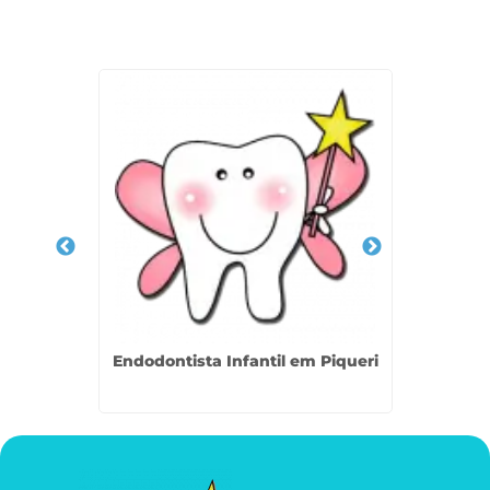
Veja Também
entes
Endodontista Infantil em Piqueri
Dentis
ncão