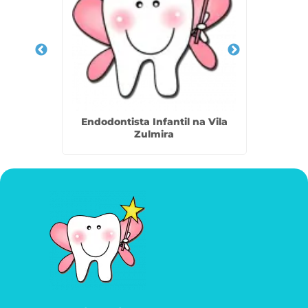
a Vila
Endodontista Infantil na Vila
Odonto
Zulmira