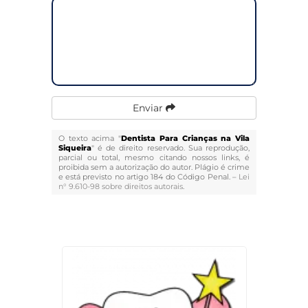
Enviar
O texto acima "
Dentista Para Crianças na Vila
Siqueira
" é de direito reservado. Sua reprodução,
parcial ou total, mesmo citando nossos links, é
proibida sem a autorização do autor. Plágio é crime
e está previsto no artigo 184 do Código Penal. –
Lei
n° 9.610-98 sobre direitos autorais
.
Veja Também