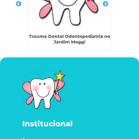
Jaraguá
Trauma Dental Odontopediatria no
Brux
Jardim Maggi
Institucional