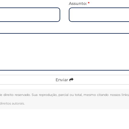
Assunto:
*
Enviar
de direito reservado. Sua reprodução, parcial ou total, mesmo citando nossos links
direitos autorais
.