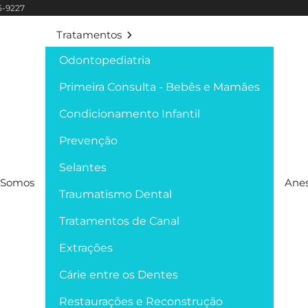
95-9227
Tratamentos
Odontopediatria
Primeira Consulta - Bebês e Mamães
Condicionamento Infantil
Prevenção
Selantes
Somos
Anes
Traumatismo Dental
Tratamentos de Canal
Extrações
Cárie entre os Dentes
Restaurações e Reconstrução