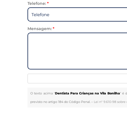
Telefone:
*
Mensagem:
*
O texto acima "
Dentista Para Crianças na Vila Bonilha
" é 
previsto no artigo 184 do Código Penal. –
Lei n° 9.610-98 sobre 
Veja Também