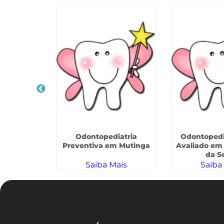
Infantil na
Odontopediatria
Odontopedi
da
Preventiva em Mutinga
Avaliado em 
da S
ais
Saiba Mais
Saiba