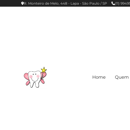
R. Monteiro de Melo, 448 - Lapa - São Paulo / SP
(11) 994
Home
Quem 