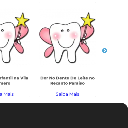
fantil na Vila
Dor No Dente De Leite no
Clinica Od
mero
Recanto Paraíso
Crianças 
d
a Mais
Saiba Mais
Sa