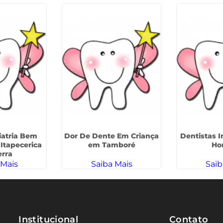
atria Bem
Dor De Dente Em Criança
Dentistas In
Itapecerica
em Tamboré
Ho
erra
 Mais
Saiba Mais
Saib
Institucional
Contato