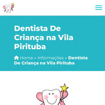
Dentista De
Criança na Vila
Pirituba
Home
»
Informações
»
Dentista
De Criança na Vila Pirituba