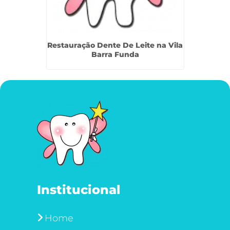
entes
Restauração Dente De Leite na Vila
Resta
arada
Barra Funda
Institucional
Home