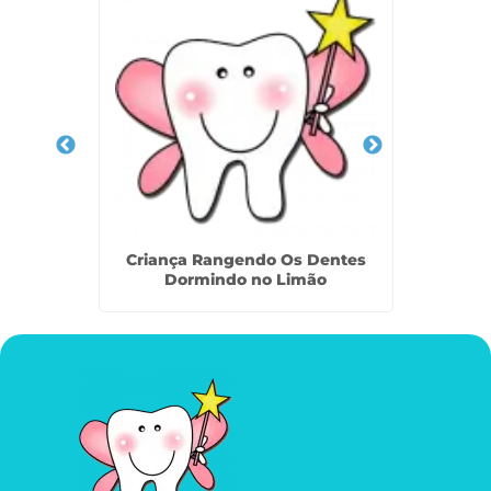
ntil na
Criança Rangendo Os Dentes
Tratam
Dormindo no Limão