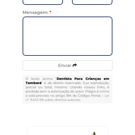
Mensagem:
*
Enviar
O texto acima "
Dentista Para Crianças em
Tamboré
" é de direito reservado. Sua reprodução,
parcial ou total, mesmo citando nossos links, é
proibida sem a autorização do autor. Plágio é crime
e está previsto no artigo 184 do Código Penal. –
Lei
n° 9.610-98 sobre direitos autorais
.
Veja Também