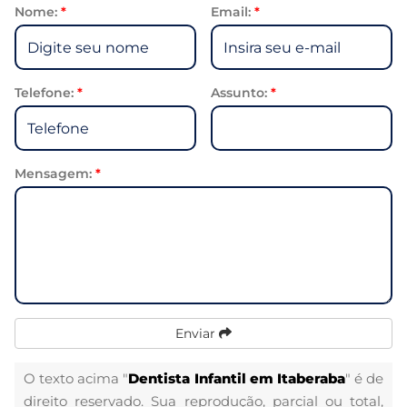
Nome:
*
Email:
*
Telefone:
*
Assunto:
*
Mensagem:
*
Enviar
O texto acima "
Dentista Infantil em Itaberaba
" é de
direito reservado. Sua reprodução, parcial ou total,