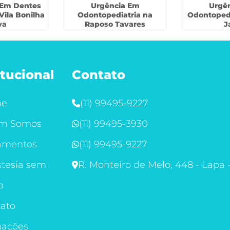
 Em Dentes
Urgência Em
Urgê
Vila Bonilha
Odontopediatria na
Odontopedi
va
Raposo Tavares
J
itucional
Contato
me
(11) 99495-9227
m Somos
(11) 99495-3930
amentos
(11) 99495-9227
tesia sem
R. Monteiro de Melo, 448 - Lapa 
a
ato
mações