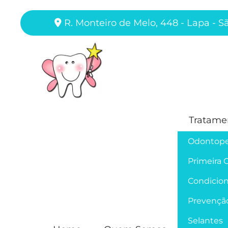
R. Monteiro de Melo, 448 - Lapa - S
Tratame
Odontope
Primeira 
Condicion
Prevençã
Selantes