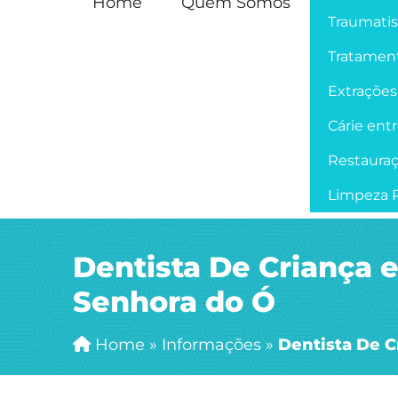
Home
Quem Somos
Traumati
Tratament
Extrações
Cárie ent
Restaura
Limpeza P
Dentista De Criança 
Senhora do Ó
Home
»
Informações
»
Dentista De 