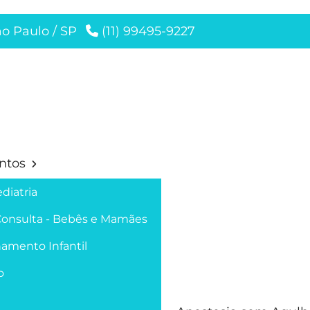
ão Paulo / SP
(11) 99495-9227
ntos
diatria
Consulta - Bebês e Mamães
amento Infantil
o