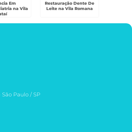
ncia Em
Restauração Dente De
Traumat
atria na Vila
Leite na Vila Romana
Leite e
ataí
- São Paulo / SP