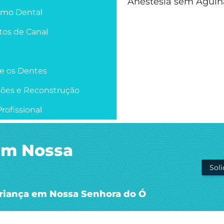
Anestesia sem Agulh
smo Dental
os de Canal
re os Dentes
ções e Reconstrução
rofissional
em Nossa
Sol
Criança em Nossa Senhora do Ó