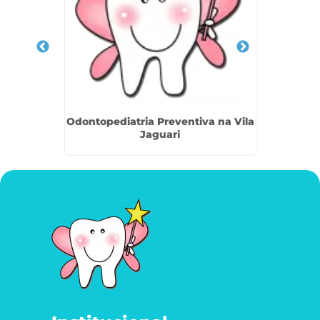
ite em
Odontopediatria Preventiva na Vila
Den
a
Jaguari