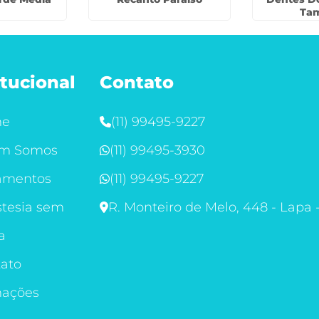
Ta
itucional
Contato
me
(11) 99495-9227
m Somos
(11) 99495-3930
amentos
(11) 99495-9227
tesia sem
R. Monteiro de Melo, 448 - Lapa 
a
ato
mações