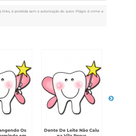
s links, é proibida sem a autorização do autor. Plágio é crime e
Rangendo Os
Dente De Leite Não Caiu
Primeir
ormindo em
na Vila Perus
Bebe no 