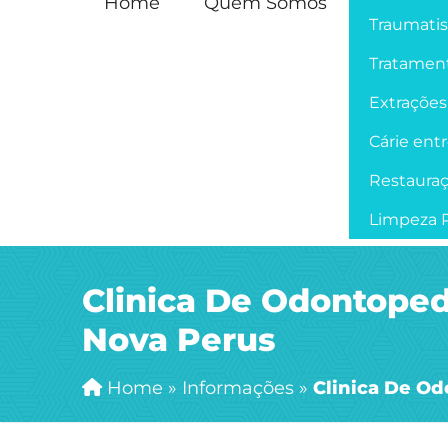
Home
Quem Somos
Traumati
Tratament
Extrações
Cárie ent
Restaura
Limpeza P
Clinica De Odontopedi
Nova Perus
Home
»
Informações
»
Clinica De Od