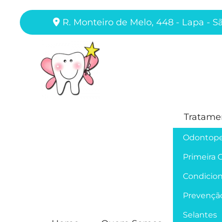
R. Monteiro de Melo, 448 - Lapa - S
Tratame
Odontope
Primeira 
Condicion
Prevençã
Selantes