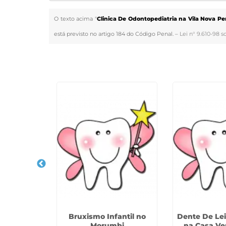
O texto acima "
Clinica De Odontopediatria na Vila Nova Pe
está previsto no artigo 184 do Código Penal. –
Lei n° 9.610-98 s
Veja Também
a Infantil
Bruxismo Infantil no
Dente De Lei
lica
Morumbi
na Casa Ve