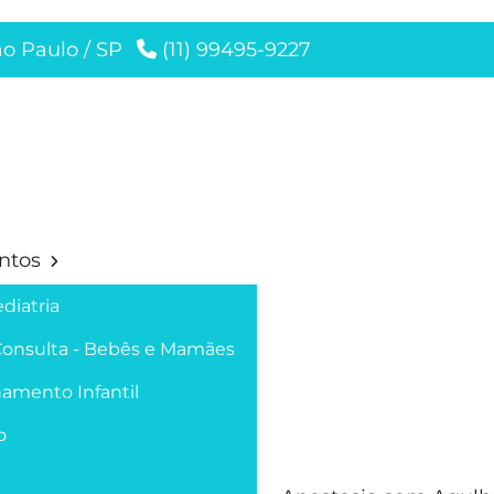
ão Paulo / SP
(11) 99495-9227
ntos
diatria
Consulta - Bebês e Mamães
amento Infantil
o