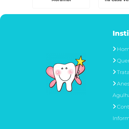
Inst
Ho
Que
Trat
Anes
Agulh
Cont
Infor