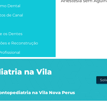
Anestesia sem Agulh
smo Dental
os de Canal
re os Dentes
ções e Reconstrução
rofissional
atria na Vila
Sol
ontopediatria na Vila Nova Perus