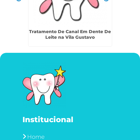
l na Vila
Tratamento De Canal Em Dente De
Primei
Leite na Vila Gustavo
Institucional
Home