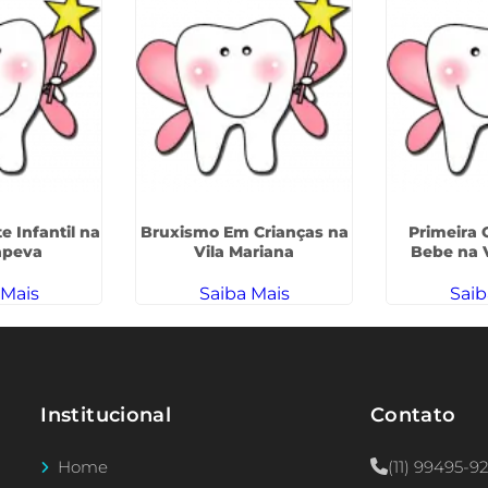
 Infantil na
Bruxismo Em Crianças na
Primeira 
tapeva
Vila Mariana
Bebe na V
 Mais
Saiba Mais
Saib
Institucional
Contato
Home
(11) 99495-9