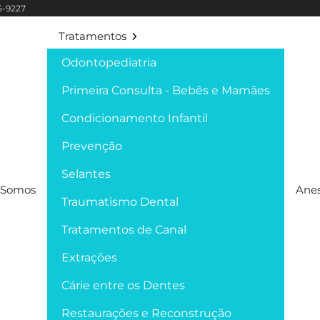
95-9227
Tratamentos
Odontopediatria
Primeira Consulta - Bebês e Mamães
Condicionamento Infantil
Prevenção
Selantes
Somos
Anes
Traumatismo Dental
Tratamentos de Canal
Extrações
Cárie entre os Dentes
Restaurações e Reconstrução