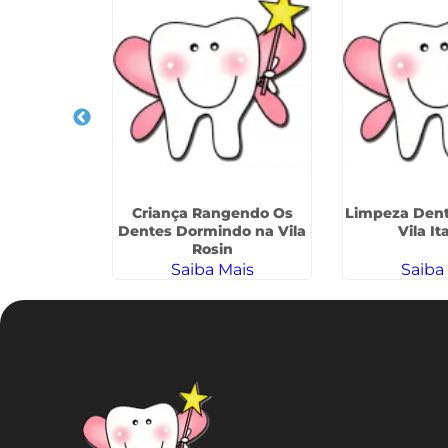
Dentário
Criança Rangendo Os
Limpeza Dente
rdim Maggi
Dentes Dormindo na Vila
Vila I
Rosin
ais
Saiba Mais
Saiba