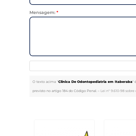
Mensagem:
*
O texto acima "
Clinica De Odontopediatria em Itaberaba
" 
previsto no artigo 184 do Código Penal. –
Lei n° 9.610-98 sobre 
Veja Também