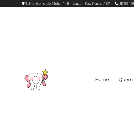
R. Monteiro de Melo, 448 - Lapa - São Paulo / SP
(11) 994
Home
Quem 