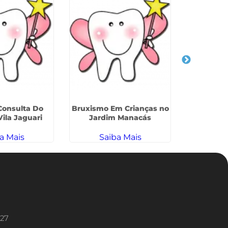
Consulta Do
Bruxismo Em Crianças no
Odontologi
ila Jaguari
Jardim Manacás
na V
a Mais
Saiba Mais
Sa
227