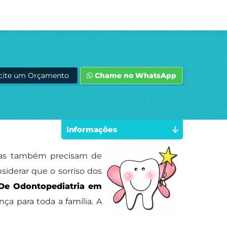
icite um Orçamento
Chame no WhatsApp
Informações
nças também precisam de
siderar que o sorriso dos
 De Odontopediatria em
a para toda a família. A