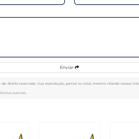
Enviar
é de direito reservado. Sua reprodução, parcial ou total, mesmo citando nossos link
direitos autorais
.