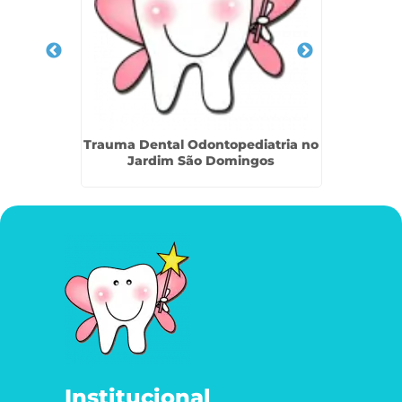
 Vila
Trauma Dental Odontopediatria no
Odont
Jardim São Domingos
Institucional