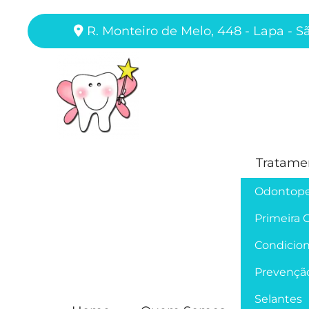
R. Monteiro de Melo, 448 - Lapa - S
Tratame
Odontope
Primeira 
Condicion
Prevençã
Selantes