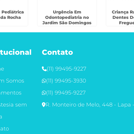
 Pediátrica
Urgência Em
Criança 
 da Rocha
Odontopediatria no
Dentes D
Jardim São Domingos
Fregue
itucional
Contato
me
(11) 99495-9227
m Somos
(11) 99495-3930
amentos
(11) 99495-9227
tesia sem
R. Monteiro de Melo, 448 - Lapa 
a
ato