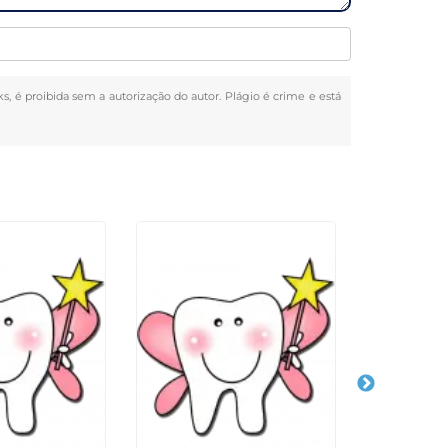
ks, é proibida sem a autorização do autor. Plágio é crime e está