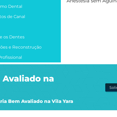
Anestesia sem Agulh
smo Dental
os de Canal
re os Dentes
ções e Reconstrução
rofissional
 Avaliado na
Sol
ia Bem Avaliado na Vila Yara