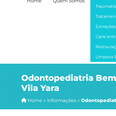
Home
Quem Somos
Traumati
Tratament
Extrações
Cárie ent
Restaura
Limpeza P
Odontopediatria Bem
Vila Yara
Home
»
Informações
»
Odontopediatr