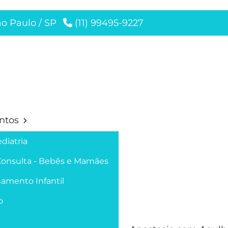
ão Paulo / SP
(11) 99495-9227
ntos
diatria
Consulta - Bebês e Mamães
amento Infantil
o