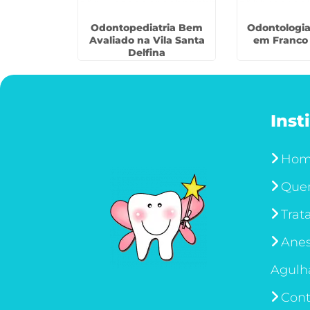
Crianças no
Odontopediatria Bem
Odontologia
o Elias
Avaliado na Vila Santa
em Franco
Delfina
Inst
Ho
Que
Trat
Anes
Agulh
Cont