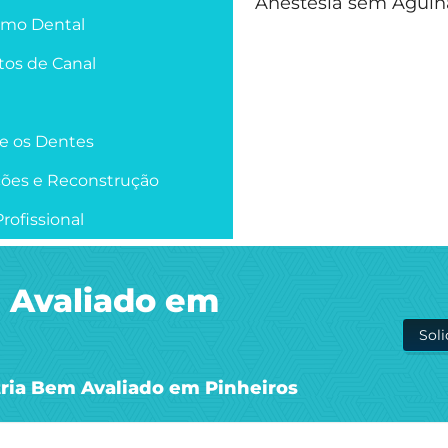
Anestesia sem Agulh
smo Dental
os de Canal
re os Dentes
ções e Reconstrução
rofissional
 Avaliado em
Sol
ria Bem Avaliado em Pinheiros