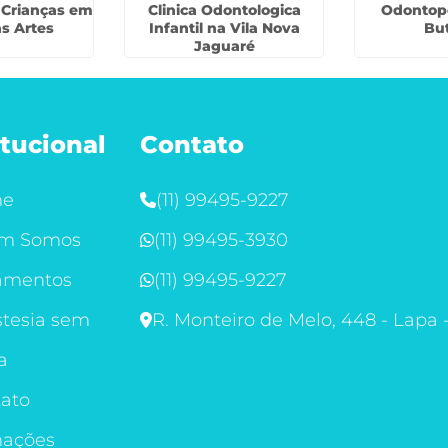
 Crianças em
Clinica Odontologica
Odontope
s Artes
Infantil na Vila Nova
Bu
Jaguaré
itucional
Contato
me
(11) 99495-9227
m Somos
(11) 99495-3930
amentos
(11) 99495-9227
tesia sem
R. Monteiro de Melo, 448 - Lapa 
a
ato
mações