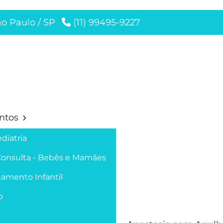
ão Paulo / SP
(11) 99495-9227
ntos
diatria
Consulta - Bebês e Mamães
amento Infantil
o