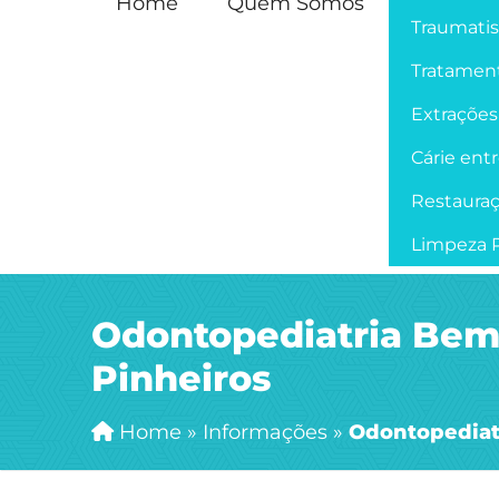
Home
Quem Somos
Traumati
Tratament
Extrações
Cárie ent
Restaura
Limpeza P
Odontopediatria Bem
Pinheiros
Home
»
Informações
»
Odontopediat