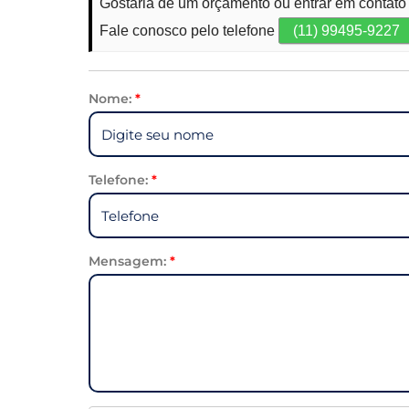
Gostaria de um orçamento ou entrar em contat
Fale conosco pelo telefone
(11) 99495-9227
Nome:
*
Telefone:
*
Mensagem:
*