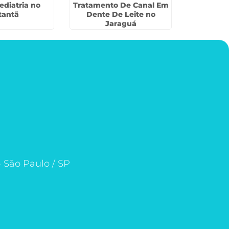
diatria no
Tratamento De Canal Em
Dentistas 
tantã
Dente De Leite no
Nov
Jaraguá
- São Paulo / SP