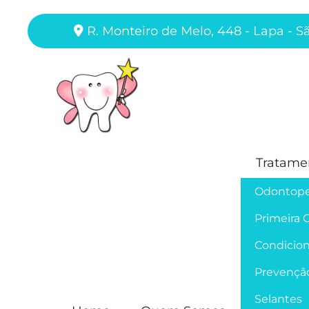
R. Monteiro de Melo, 448 - Lapa - S
Tratame
Odontope
Primeira 
Condicion
Prevençã
Selantes