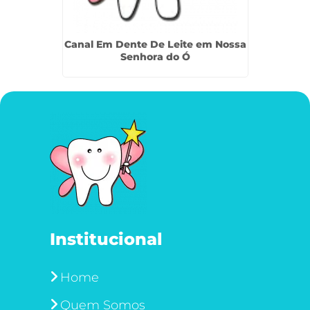
 Jardim
Canal Em Dente De Leite em Nossa
Can
Senhora do Ó
Institucional
Home
Quem Somos