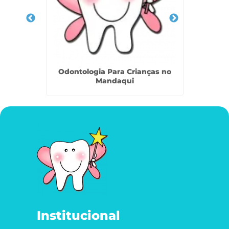
 Jundiaí
Odontologia Para Crianças no
Odonto
Mandaqui
Institucional