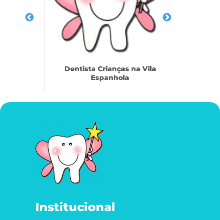
be em
Dentista Crianças na Vila
Canal
Espanhola
Institucional