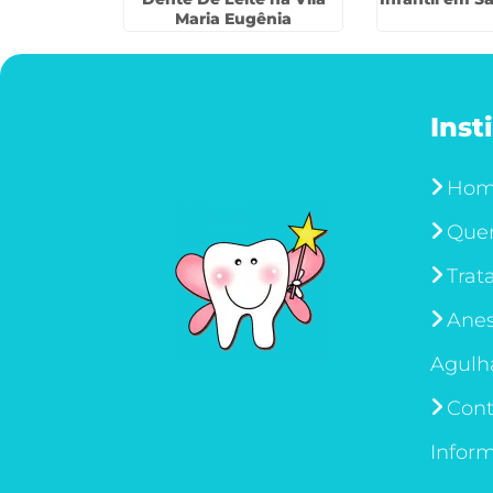
Maria Eugênia
Inst
Ho
Que
Trat
Anes
Agulh
Cont
Infor