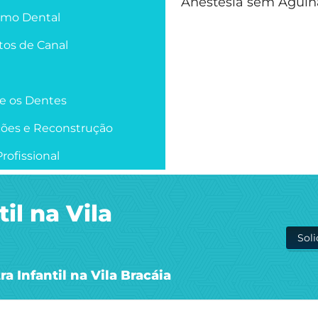
Anestesia sem Agulh
smo Dental
os de Canal
re os Dentes
ções e Reconstrução
rofissional
il na Vila
Sol
a Infantil na Vila Bracáia