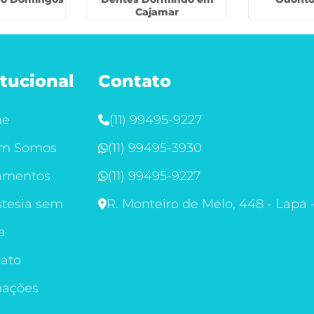
Cajamar
itucional
Contato
me
(11) 99495-9227
m Somos
(11) 99495-3930
amentos
(11) 99495-9227
tesia sem
R. Monteiro de Melo, 448 - Lapa 
a
ato
mações