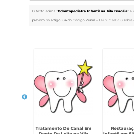
O texto acima "
Odontopediatra Infantil na Vila Bracáia
" é 
previsto no artigo 184 do Código Penal. –
Lei n° 9.610-98 sobre 
Veja Também
Infantil na
Tratamento De Canal Em
Restauraç
ria
Dente De Leite na Vila
Infantil em 