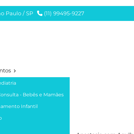
ão Paulo / SP
(11) 99495-9227
ntos
diatria
Consulta - Bebês e Mamães
amento Infantil
o