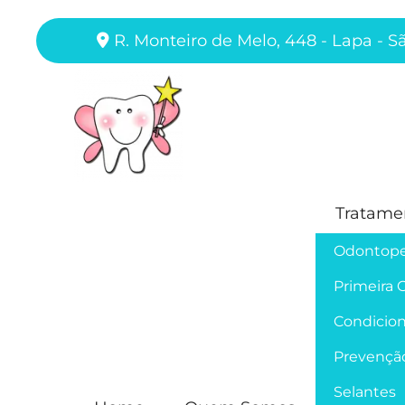
R. Monteiro de Melo, 448 - Lapa - S
Tratame
Odontope
Primeira 
Condicion
Prevençã
Selantes