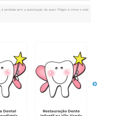
s, é proibida sem a autorização do autor. Plágio é crime e está
a Dental
Restauração Dente
Traumat
pediatria
Infantil na Vila Vanda
Infantil n