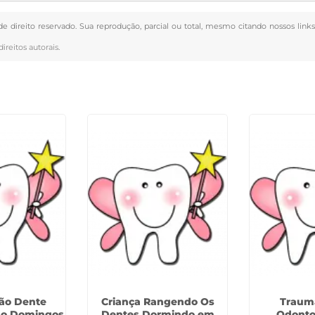
de direito reservado. Sua reprodução, parcial ou total, mesmo citando nossos link
direitos autorais
.
ão Dente
Criança Rangendo Os
Traum
São Domingos
Dentes Dormindo em
Odonto