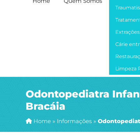
Home
Quem Somos
Traumati
Tratament
Extrações
Cárie ent
Restaura
Limpeza P
Odontopediatra Infant
Bracáia
Home
»
Informações
»
Odontopediatr