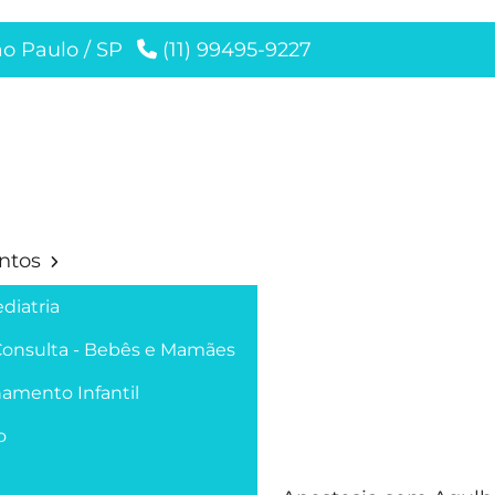
ão Paulo / SP
(11) 99495-9227
ntos
diatria
Consulta - Bebês e Mamães
amento Infantil
o