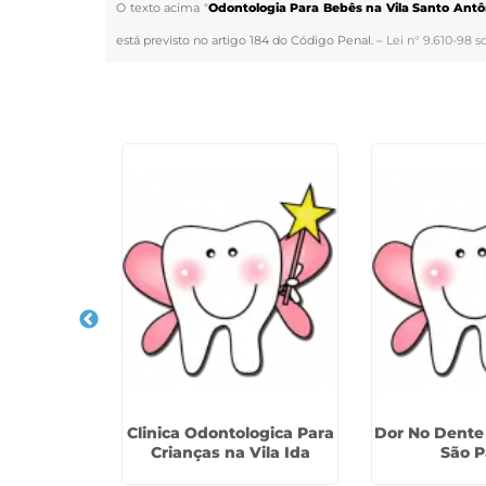
O texto acima "
Odontologia Para Bebês na Vila Santo Antô
está previsto no artigo 184 do Código Penal. –
Lei n° 9.610-98 s
Veja Também
ara Bebês
Clinica Odontologica Para
Dor No Dente
Natal
Crianças na Vila Ida
São P