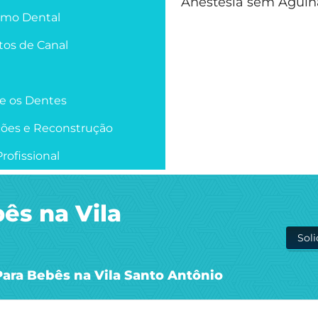
Anestesia sem Agulh
smo Dental
os de Canal
re os Dentes
ções e Reconstrução
rofissional
ês na Vila
Sol
ara Bebês na Vila Santo Antônio