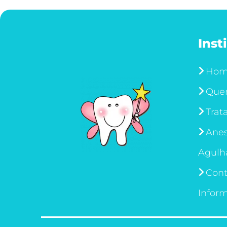
Inst
Ho
Que
Trat
Anes
Agulh
Cont
Infor