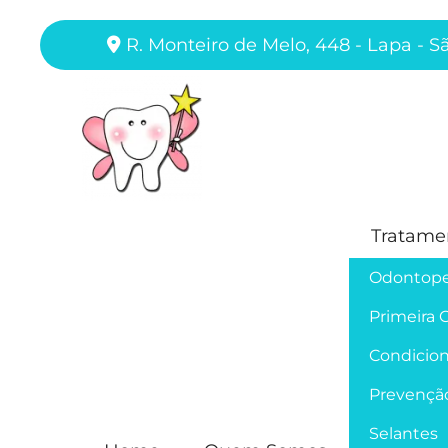
R. Monteiro de Melo, 448 - Lapa - S
Tratame
Odontope
Primeira 
Condicion
Prevençã
Selantes