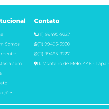
itucional
Contato
me
(11) 99495-9227
m Somos
(11) 99495-3930
amentos
(11) 99495-9227
tesia sem
R. Monteiro de Melo, 448 - Lapa 
a
ato
mações