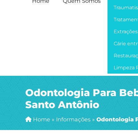
Home
Quem Somos
Traumati
Tratament
Extrações
Cárie ent
Restaura
Limpeza P
Odontologia Para Beb
Santo Antônio
Home
»
Informações
»
Odontologia P