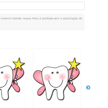
al, mesmo citando nossos links, é proibida sem a autorização do