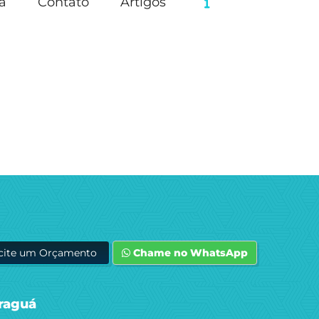
a
Contato
Artigos
icite um Orçamento
Chame no WhatsApp
araguá