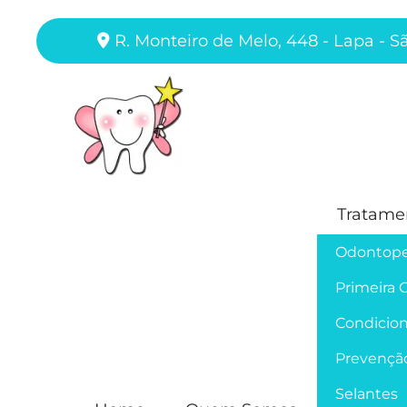
R. Monteiro de Melo, 448 - Lapa - S
Tratame
Odontope
Primeira 
Condicion
Prevençã
Selantes