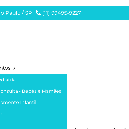
ão Paulo / SP
(11) 99495-9227
ntos
diatria
Consulta - Bebês e Mamães
amento Infantil
o