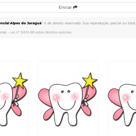
Enviar
encial Alpes do Jaraguá
" é de direito reservado. Sua reprodução, parcial ou tot
enal. –
Lei n° 9.610-98 sobre direitos autorais
.