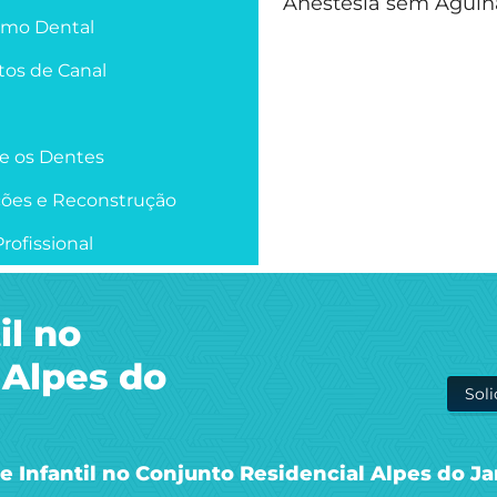
Anestesia sem Agulh
smo Dental
os de Canal
re os Dentes
ções e Reconstrução
rofissional
il no
 Alpes do
Sol
 Infantil no Conjunto Residencial Alpes do J