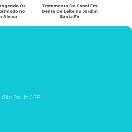
Rangendo Os
Tratamento De Canal Em
Cl
ormindo no
Dente De Leite no Jardim
Odontoped
m Alvina
Santa Fé
- São Paulo / SP