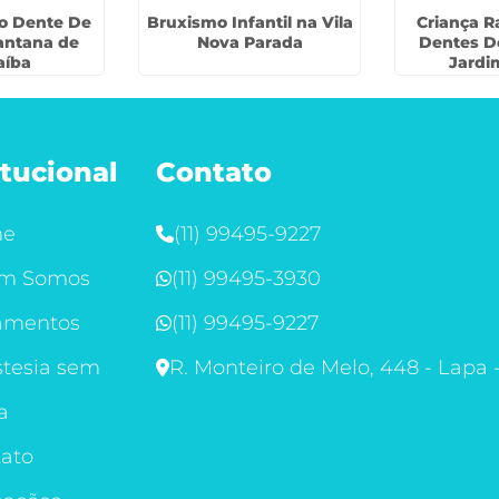
o Dente De
Bruxismo Infantil na Vila
Criança 
antana de
Nova Parada
Dentes D
aíba
Jardi
itucional
Contato
me
(11) 99495-9227
m Somos
(11) 99495-3930
amentos
(11) 99495-9227
tesia sem
R. Monteiro de Melo, 448 - Lapa 
a
ato