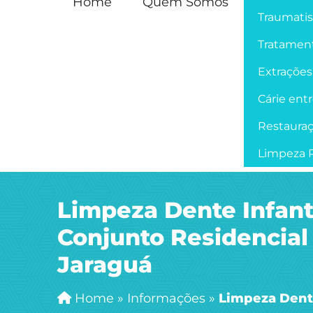
Home
Quem Somos
Traumati
Tratament
Extrações
Cárie ent
Restaura
Limpeza P
Limpeza Dente Infant
Conjunto Residencial
Jaraguá
Home
»
Informações
»
Limpeza Dente