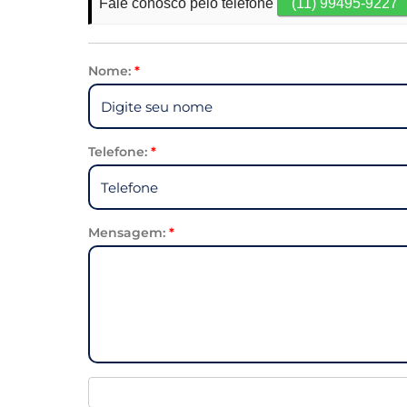
Fale conosco pelo telefone
(11) 99495-9227
Nome:
*
Telefone:
*
Mensagem:
*