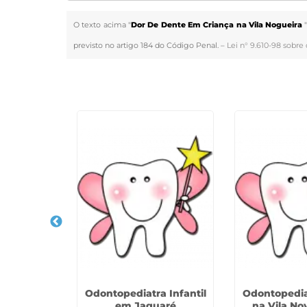
O texto acima "
Dor De Dente Em Criança na Vila Nogueira
previsto no artigo 184 do Código Penal. –
Lei n° 9.610-98 sobre 
Veja Também
e Não Caiu
Odontopediatra Infantil
Odontopediat
urora
em Jaguaré
na Vila No