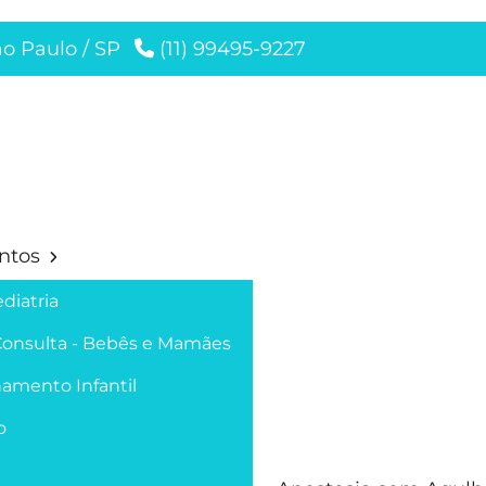
ão Paulo / SP
(11) 99495-9227
ntos
diatria
Consulta - Bebês e Mamães
amento Infantil
o