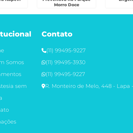
Morro Doce
itucional
Contato
me
(11) 99495-9227
m Somos
(11) 99495-3930
amentos
(11) 99495-9227
tesia sem
R. Monteiro de Melo, 448 - Lapa 
a
ato
mações