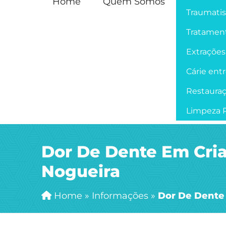
Home
Quem Somos
Traumati
Tratament
Extrações
Cárie ent
Restaura
Limpeza P
Dor De Dente Em Cria
Nogueira
Home
»
Informações
»
Dor De Dente 