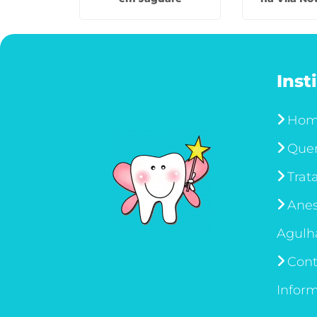
Inst
Ho
Que
Trat
Anes
Agulh
Cont
Infor