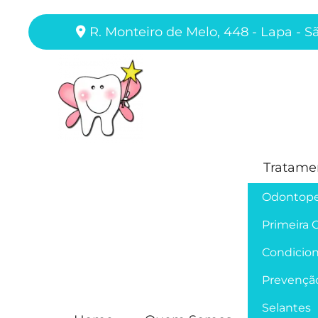
R. Monteiro de Melo, 448 - Lapa - S
Tratame
Odontope
Primeira 
Condicion
Prevençã
Selantes