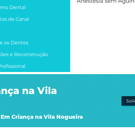
Anestesia sem Agulh
smo Dental
os de Canal
re os Dentes
ções e Reconstrução
rofissional
nça na Vila
Sol
Em Criança na Vila Nogueira