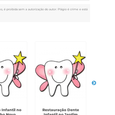
ks, é proibida sem a autorização do autor. Plágio é crime e está
Infantil no
Restauração Dente
Bruxismo 
ho Novo
Infantil no Jardim
Vi