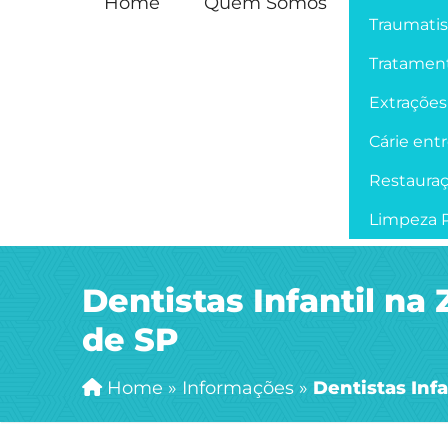
Home
Quem Somos
Traumati
Tratament
Extrações
Cárie ent
Restaura
Limpeza P
Dentistas Infantil na
de SP
Home
»
Informações
»
Dentistas Inf