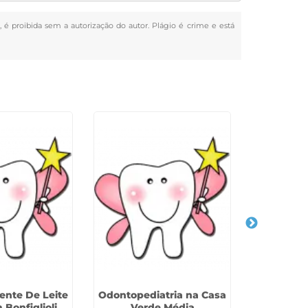
s, é proibida sem a autorização do autor. Plágio é crime e está
ente De Leite
Odontopediatria na Casa
Cárie Em 
 Bonfiglioli
Verde Média
no Jar