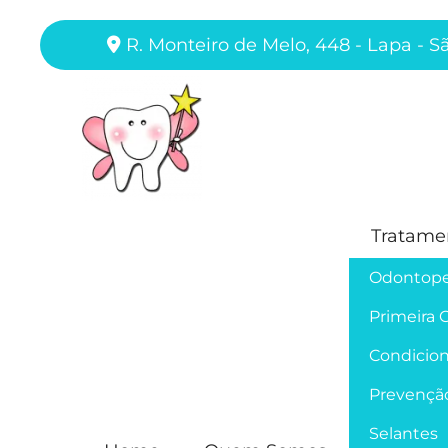
R. Monteiro de Melo, 448 - Lapa - S
Tratame
Odontope
Primeira 
Condicion
Prevençã
Selantes