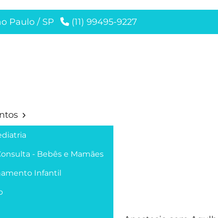
ão Paulo / SP
(11) 99495-9227
ntos
diatria
Consulta - Bebês e Mamães
amento Infantil
o