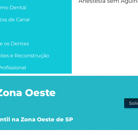
Anestesia sem Agulh
smo Dental
os de Canal
re os Dentes
ções e Reconstrução
rofissional
 Zona Oeste
Sol
antil na Zona Oeste de SP