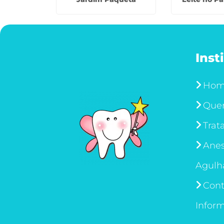
Inst
Ho
Que
Trat
Anes
Agulh
Cont
Infor