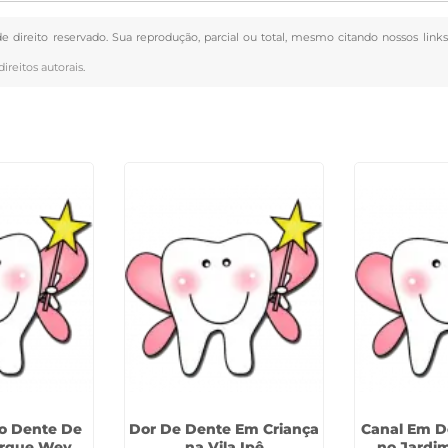
de direito reservado. Sua reprodução, parcial ou total, mesmo citando nossos link
direitos autorais
.
o Dente De
Dor De Dente Em Criança
Canal Em D
arque Wey
na Vila Ipê
no Jardim