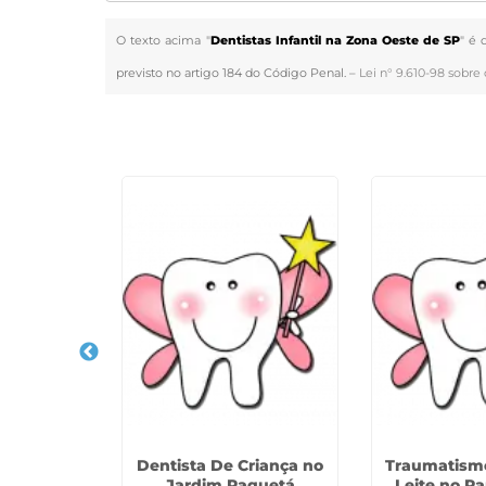
O texto acima "
Dentistas Infantil na Zona Oeste de SP
" é 
previsto no artigo 184 do Código Penal. –
Lei n° 9.610-98 sobre 
Veja Também
gendo Os
Dentista De Criança no
Traumatism
do na Vila
Jardim Paquetá
Leite no P