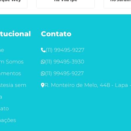
itucional
Contato
me
(11) 99495-9227
m Somos
(11) 99495-3930
amentos
(11) 99495-9227
tesia sem
R. Monteiro de Melo, 448 - Lapa 
a
ato
mações