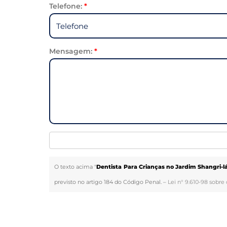
Telefone:
*
Mensagem:
*
O texto acima "
Dentista Para Crianças no Jardim Shangri-l
previsto no artigo 184 do Código Penal. –
Lei n° 9.610-98 sobre 
Veja Também