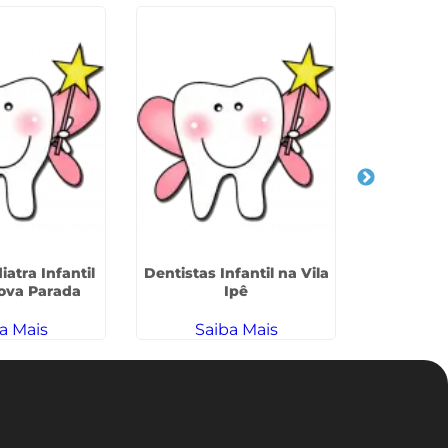
atra Infantil
Dentistas Infantil na Vila
Dente De 
Nova Parada
Ipê
na Vila 
a Mais
Saiba Mais
Sa