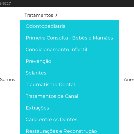
95-9227
Tratamentos
Odontopediatria
Primeira Consulta - Bebês e Mamães
Condicionamento Infantil
Prevenção
Selantes
Somos
Anes
Traumatismo Dental
Tratamentos de Canal
Extrações
Cárie entre os Dentes
Restaurações e Reconstrução