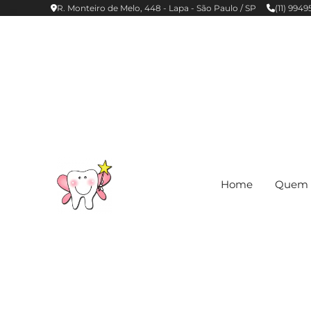
R. Monteiro de Melo, 448 - Lapa - São Paulo / SP
(11) 994
Home
Quem 