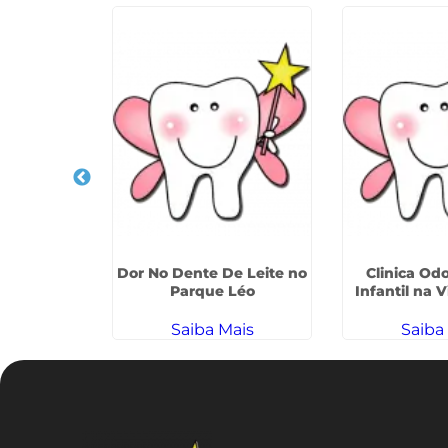
e De Leite
Dor No Dente De Leite no
Clinica Od
ntã
Parque Léo
Infantil na 
ais
Saiba Mais
Saiba