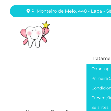
R. Monteiro de Melo, 448 - Lapa - S
Tratame
Odontope
Primeira 
Condicion
Prevençã
Selantes