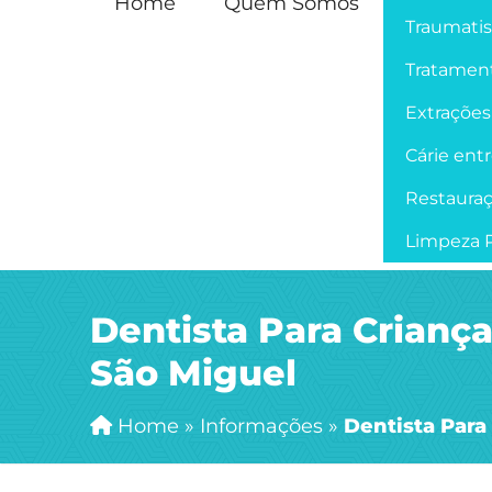
Home
Quem Somos
Traumati
Tratament
Extrações
Cárie ent
Restaura
Limpeza P
Dentista Para Crianç
São Miguel
Home
»
Informações
»
Dentista Para