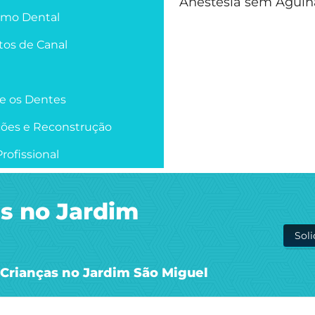
Anestesia sem Agulh
smo Dental
os de Canal
re os Dentes
ções e Reconstrução
rofissional
as no Jardim
Sol
 Crianças no Jardim São Miguel