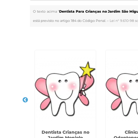
O texto acima "
Dentista Para Crianças no Jardim São Migu
está previsto no artigo 184 do Código Penal. –
Lei n° 9.610-98 s
Veja Também
rianças no
Dentista Crianças no
Clini
acema
Jardim Monjolo
Odontoped