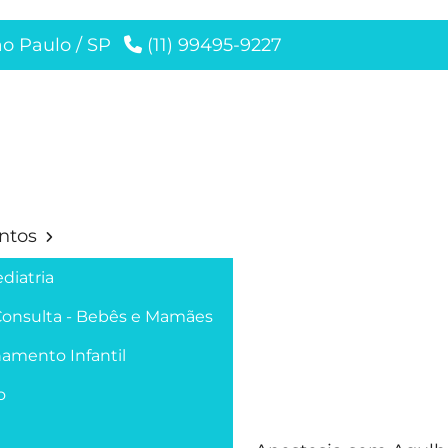
ão Paulo / SP
(11) 99495-9227
ntos
diatria
Consulta - Bebês e Mamães
amento Infantil
o