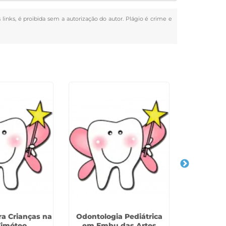
 links, é proibida sem a autorização do autor. Plágio é crime e
ra Crianças na
Odontologia Pediátrica
Odontoped
Timóteo
em Embu das Artes
no Conjun