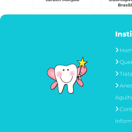
Brasil
Inst
Ho
Que
Trat
Anes
Agulh
Cont
Infor