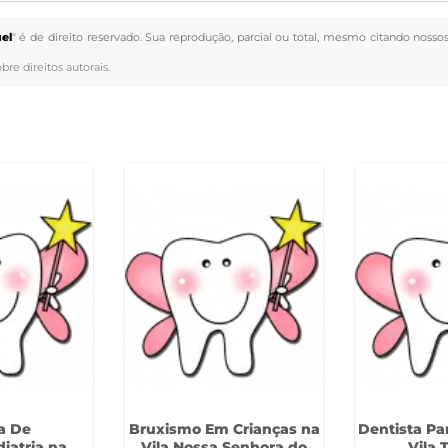
el
" é de direito reservado. Sua reprodução, parcial ou total, mesmo citando nossos
obre direitos autorais
.
ca De
Bruxismo Em Crianças na
Dentista Pa
iatria na
Vila Nossa Senhora do
Vila 