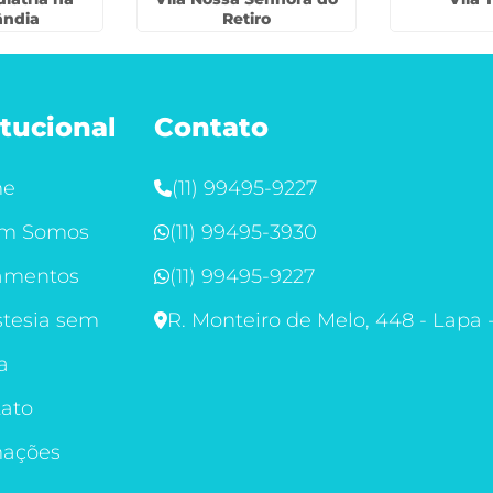
ândia
Retiro
itucional
Contato
me
(11) 99495-9227
m Somos
(11) 99495-3930
amentos
(11) 99495-9227
tesia sem
R. Monteiro de Melo, 448 - Lapa 
a
ato
mações