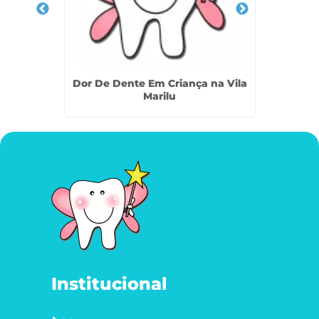
na Vila
Dor De Dente Em Criança na Vila
Odont
Marilu
Institucional