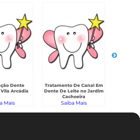
ação Dente
Tratamento De Canal Em
Restau
 Vila Arcádia
Dente De Leite no Jardim
Infanti
Cachoeira
J
a Mais
Saiba Mais
Sa