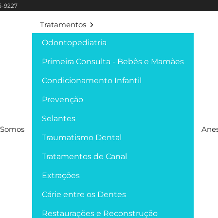
95-9227
Tratamentos
Odontopediatria
Primeira Consulta - Bebês e Mamães
Condicionamento Infantil
Prevenção
Selantes
Somos
Anes
Traumatismo Dental
Tratamentos de Canal
Extrações
Cárie entre os Dentes
Restaurações e Reconstrução