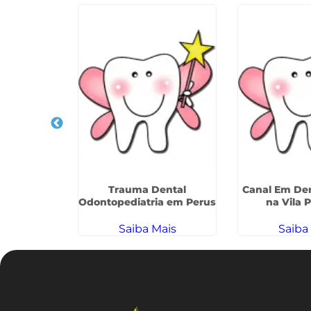
ças na Vila
Trauma Dental
Canal Em Den
uesa
Odontopediatria em Perus
na Vila 
ais
Saiba Mais
Saiba