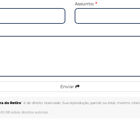
Assunto:
*
Enviar
ra do Retiro
" é de direito reservado. Sua reprodução, parcial ou total, mesmo citan
610-98 sobre direitos autorais
.