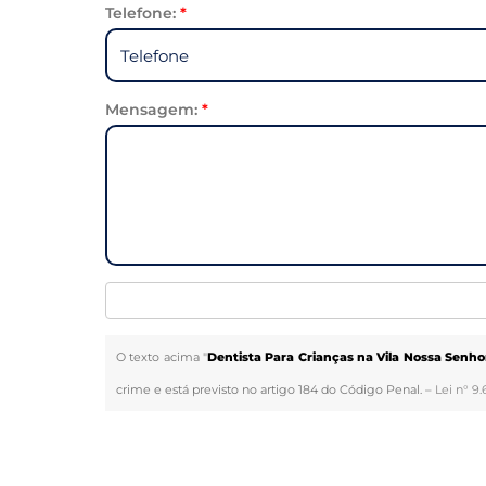
Telefone:
*
Mensagem:
*
O texto acima "
Dentista Para Crianças na Vila Nossa Senho
crime e está previsto no artigo 184 do Código Penal. –
Lei n° 9.
Veja Também