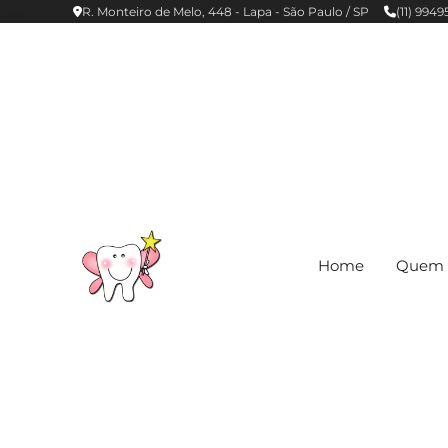
R. Monteiro de Melo, 448 - Lapa - São Paulo / SP
(11) 994
Home
Quem 