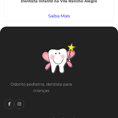
Dentista Infantil na Vila Rancho Alegre
Saiba Mais
Odonto pediatria, dentista para
crianças