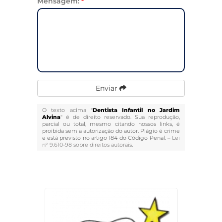
Mensagem:
*
Enviar
O texto acima "
Dentista Infantil no Jardim
Alvina
" é de direito reservado. Sua reprodução,
parcial ou total, mesmo citando nossos links, é
proibida sem a autorização do autor. Plágio é crime
e está previsto no artigo 184 do Código Penal. –
Lei
n° 9.610-98 sobre direitos autorais
.
Veja Também