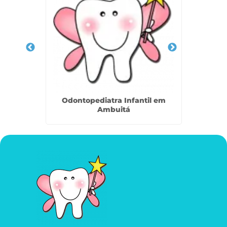
 na Vila
Odontopediatra Infantil em
Dent
Ambuitá