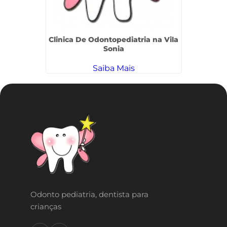
 na Vila
Clinica De Odontopediatria na Vila
Dent
Sonia
Saiba Mais
Odonto pediatria, dentista para
crianças