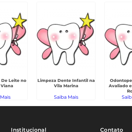
 De Leite no
Limpeza Dente Infantil na
Odontope
 Viana
Vila Marina
Avaliado 
R
 Mais
Saiba Mais
Saib
Institucional
Contato