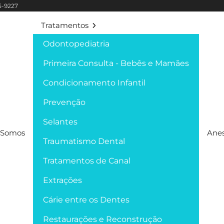
95-9227
Tratamentos
Odontopediatria
Primeira Consulta - Bebês e Mamães
Condicionamento Infantil
Prevenção
Selantes
Somos
Anes
Traumatismo Dental
Tratamentos de Canal
Extrações
Cárie entre os Dentes
Restaurações e Reconstrução