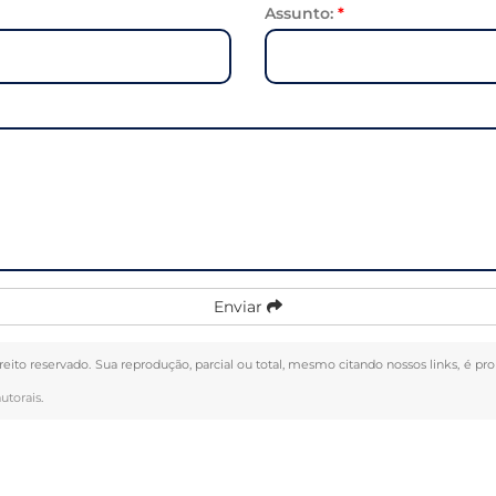
Assunto:
*
Enviar
ireito reservado. Sua reprodução, parcial ou total, mesmo citando nossos links, é pr
autorais
.