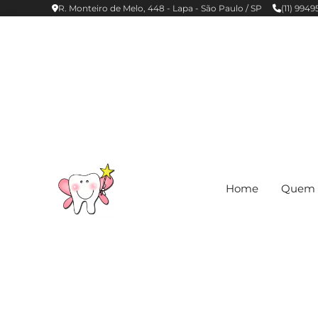
R. Monteiro de Melo, 448 - Lapa - São Paulo / SP
(11) 994
Home
Quem 