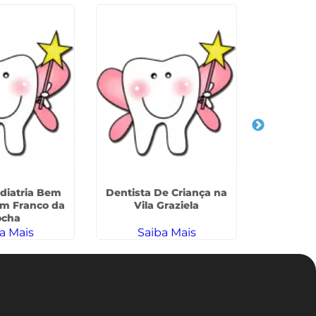
diatria Bem
Dentista De Criança na
Dentista 
em Franco da
Vila Graziela
Nov
ocha
a Mais
Saiba Mais
Sa