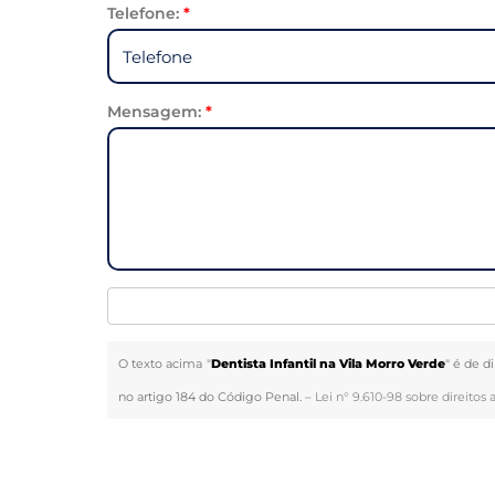
Telefone:
*
Mensagem:
*
O texto acima "
Dentista Infantil na Vila Morro Verde
" é de d
no artigo 184 do Código Penal. –
Lei n° 9.610-98 sobre direitos 
Veja Também