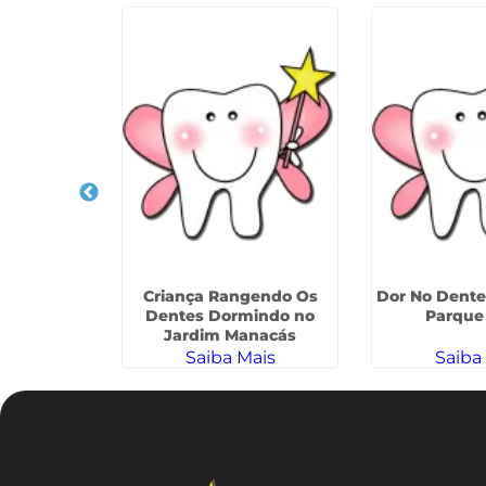
Infantil na
Criança Rangendo Os
Dor No Dente
 Média
Dentes Dormindo no
Parque
Jardim Manacás
ais
Saiba Mais
Saiba