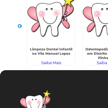
a Infantil
Limpeza Dental Infantil
Odontopediat
Donária
na Vila Manuel Lopes
em Distrito
Pinhe
ais
Saiba Mais
Saiba