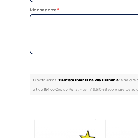
Mensagem:
*
O texto acima "
Dentista Infantil na Vila Hermínia
" é de dire
artigo 184 do Código Penal. –
Lei n° 9.610-98 sobre direitos auto
Veja Também