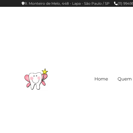
R. Monteiro de Melo, 448 - Lapa - São Paulo / SP
(11) 994
Home
Quem 