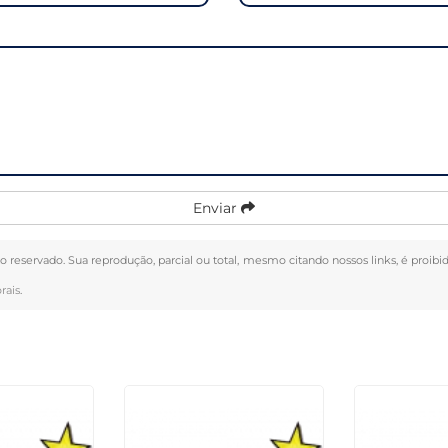
Enviar
ito reservado. Sua reprodução, parcial ou total, mesmo citando nossos links, é proib
rais
.