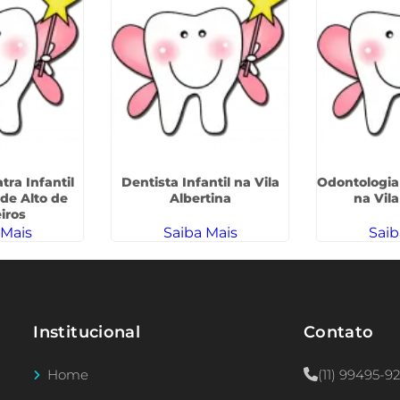
ra Infantil
Dentista Infantil na Vila
Odontologia
 de Alto de
Albertina
na Vil
iros
 Mais
Saiba Mais
Saib
Institucional
Contato
Home
(11) 99495-9