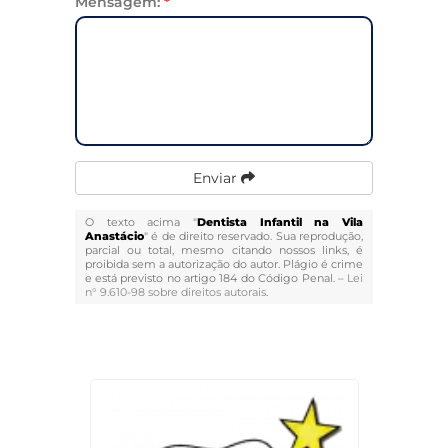
Mensagem:
*
Enviar
O texto acima "
Dentista Infantil na Vila
Anastácio
" é de direito reservado. Sua reprodução,
parcial ou total, mesmo citando nossos links, é
proibida sem a autorização do autor. Plágio é crime
e está previsto no artigo 184 do Código Penal. –
Lei
n° 9.610-98 sobre direitos autorais
.
Veja Também