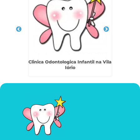
a Vila
Clinica Odontologica Infantil na Vila
Endo
Iório