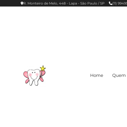
R. Monteiro de Melo, 448 - Lapa - São Paulo / SP
(11) 994
Home
Quem 