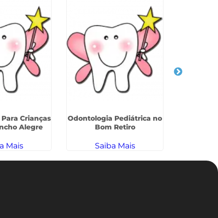
 Para Crianças
Odontologia Pediátrica no
Cárie Em 
ancho Alegre
Bom Retiro
no Jardi
a Mais
Saiba Mais
Sa