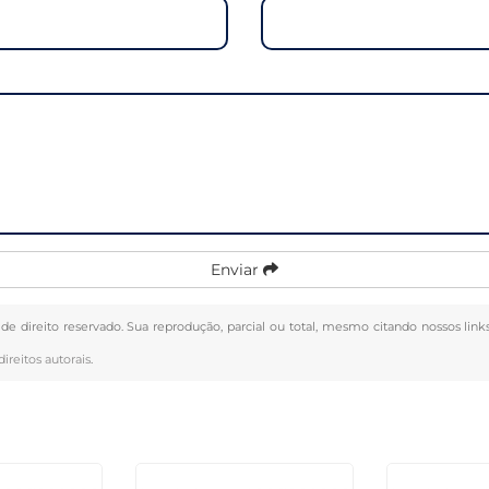
Enviar
 de direito reservado. Sua reprodução, parcial ou total, mesmo citando nossos link
direitos autorais
.