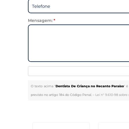
Mensagem:
*
O texto acima "
Dentista De Criança no Recanto Paraíso
" é
previsto no artigo 184 do Código Penal. –
Lei n° 9.610-98 sobre 
Veja Também