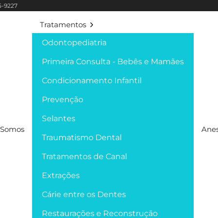
95-9227
Tratamentos
Odontopediatria
Primeira Consulta - Bebês e Mamães
Condicionamento Infantil
Prevenção
Selantes
Somos
Anes
Traumatismo Dental
Tratamentos de Canal
Extrações
Cárie entre os Dentes
Restaurações e Reconstrução