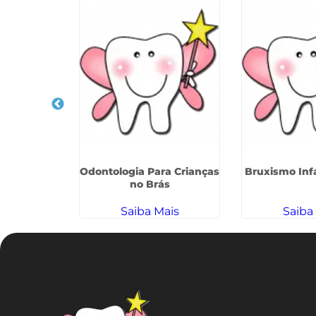
anças em
Odontologia Para Crianças
Bruxismo Infa
vi
no Brás
ais
Saiba Mais
Saiba