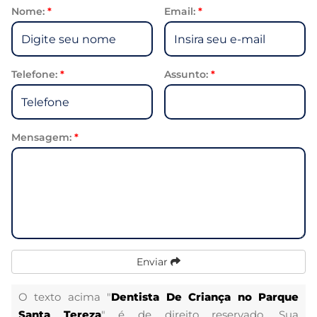
Nome:
*
Email:
*
Telefone:
*
Assunto:
*
Mensagem:
*
Enviar
O texto acima "
Dentista De Criança no Parque
Santa Tereza
" é de direito reservado. Sua