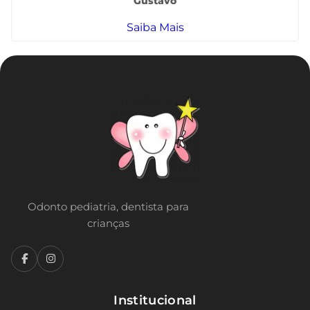
Gustavo
Saiba Mais
Odonto pediatria, dentista para
crianças
Institucional