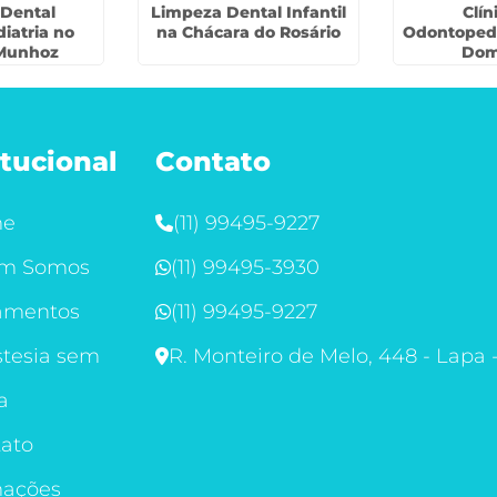
Dental
Limpeza Dental Infantil
Clín
iatria no
na Chácara do Rosário
Odontopedi
Munhoz
Dom
itucional
Contato
me
(11) 99495-9227
m Somos
(11) 99495-3930
amentos
(11) 99495-9227
tesia sem
R. Monteiro de Melo, 448 - Lapa 
a
ato
mações