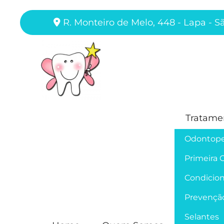
R. Monteiro de Melo, 448 - Lapa - S
Tratame
Odontope
Primeira 
Condicion
Prevençã
Selantes