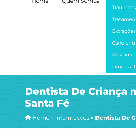
Home
Quem Somos
Traumati
Tratament
Extrações
Cárie ent
Restaura
Limpeza P
Dentista De Criança 
Santa Fé
Home
»
Informações
»
Dentista De C