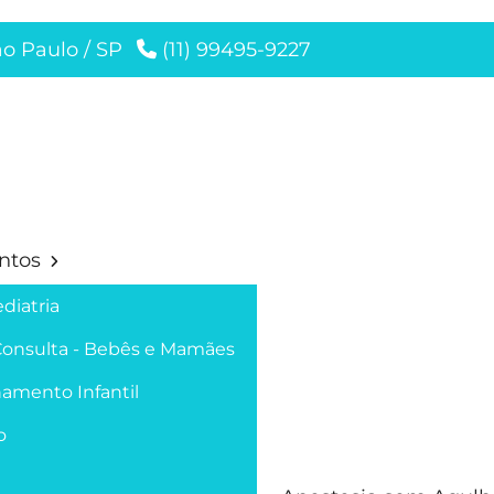
ão Paulo / SP
(11) 99495-9227
ntos
diatria
Consulta - Bebês e Mamães
amento Infantil
o