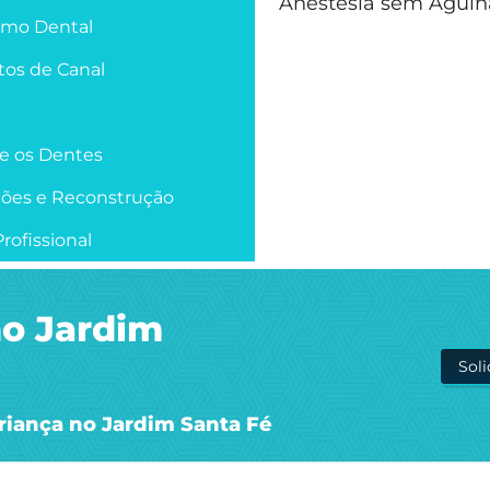
Anestesia sem Agulh
smo Dental
os de Canal
re os Dentes
ções e Reconstrução
rofissional
no Jardim
Sol
riança no Jardim Santa Fé