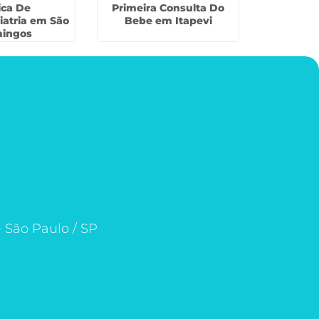
ica De
Primeira Consulta Do
Odontologi
atria em São
Bebe em Itapevi
no Ja
ingos
- São Paulo / SP