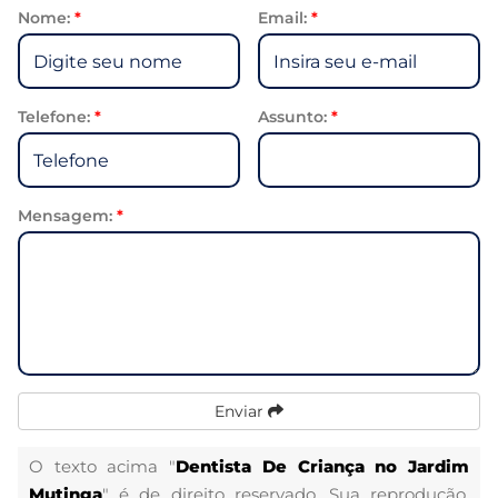
Nome:
*
Email:
*
Telefone:
*
Assunto:
*
Mensagem:
*
Enviar
O texto acima "
Dentista De Criança no Jardim
Mutinga
" é de direito reservado. Sua reprodução,