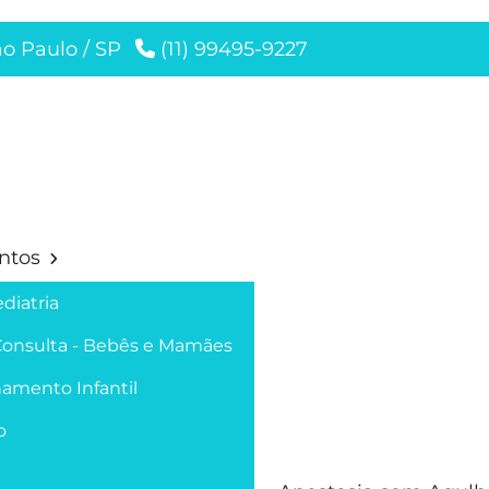
ão Paulo / SP
(11) 99495-9227
ntos
diatria
Consulta - Bebês e Mamães
amento Infantil
o