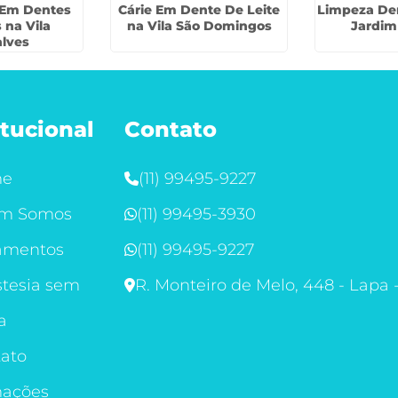
 Em Dentes
Cárie Em Dente De Leite
Limpeza Den
 na Vila
na Vila São Domingos
Jardim
lves
itucional
Contato
me
(11) 99495-9227
m Somos
(11) 99495-3930
amentos
(11) 99495-9227
tesia sem
R. Monteiro de Melo, 448 - Lapa 
a
ato
mações