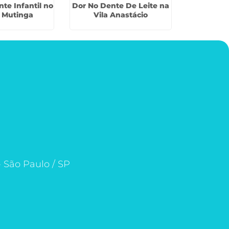
te Infantil no
Dor No Dente De Leite na
Endodon
 Mutinga
Vila Anastácio
Decíduos 
- São Paulo / SP