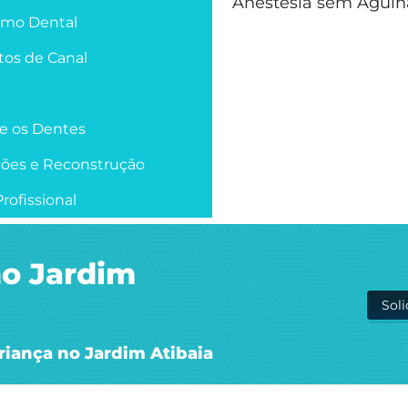
Anestesia sem Agulh
smo Dental
os de Canal
re os Dentes
ções e Reconstrução
rofissional
no Jardim
Sol
riança no Jardim Atibaia