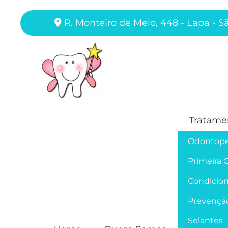
R. Monteiro de Melo, 448 - Lapa - S
Tratame
Odontope
Primeira 
Condicion
Prevençã
Selantes