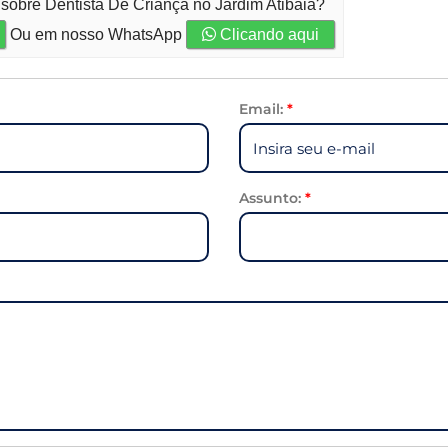
 sobre Dentista De Criança no Jardim Atibaia?
Ou em nosso WhatsApp
Clicando aqui
Email:
*
Assunto:
*