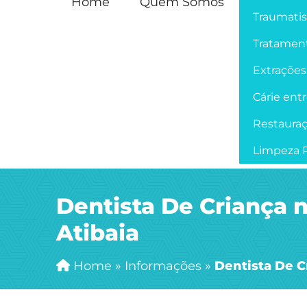
Home
Quem Somos
Traumati
Tratament
Extrações
Cárie ent
Restaura
Limpeza P
Dentista De Criança 
Atibaia
Home
»
Informações
»
Dentista De C