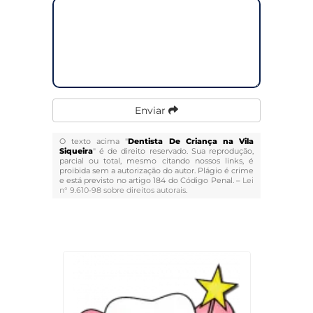
Enviar
O texto acima "
Dentista De Criança na Vila
Siqueira
" é de direito reservado. Sua reprodução,
parcial ou total, mesmo citando nossos links, é
proibida sem a autorização do autor. Plágio é crime
e está previsto no artigo 184 do Código Penal. –
Lei
n° 9.610-98 sobre direitos autorais
.
Veja Também