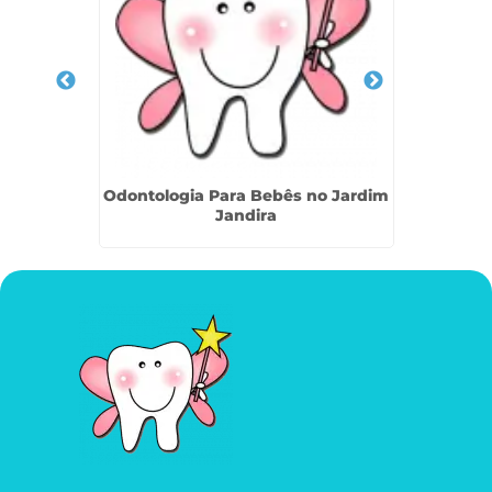
iado no
Odontologia Para Bebês no Jardim
Odont
Jandira